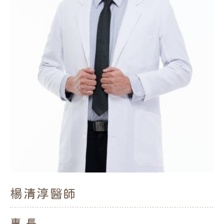
楊清淳
醫師
專 長