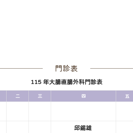
門診表
115 年大腸直腸外科門診表
二
三
四
五
邱錫雄