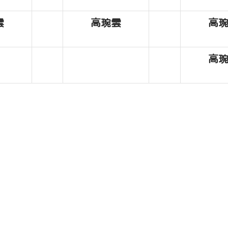
雲
高琬雲
高
高