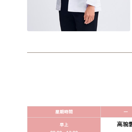
星期
時間
一
高琬
早上