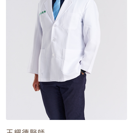
王耀德
醫師