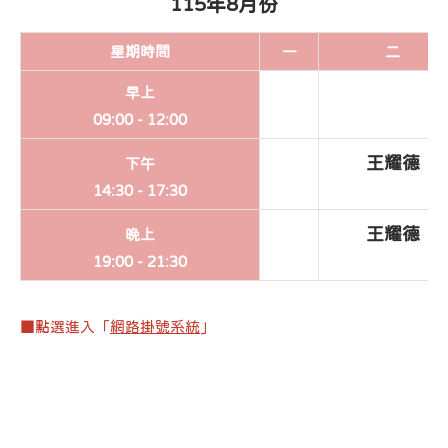
115年8月份
星期
時間
一
二
早上
09:00 -
12:00
王耀德
下午
14:30 -
17:30
王耀德
晚上
19:00 -
21:30
■點選進入「
網路掛號系統
」