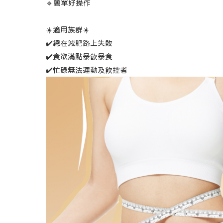
🔹簡單好操作
☀️適用族群☀️
✔️總在減肥路上失敗
✔️食欲滿點暴飲暴食
✔️忙碌無法運動及飲控者