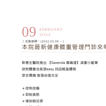
09
FEBRUARY
2022
/ 活動期間：[2022.02.09 ~ ]
本院最新健康體重管理門診來囉
新惠生醫院推出 【Saxenda 善纖達】減重小藍筆
控制體重也能很easy 找回輕盈體態
穿衣照鏡 散發自信光采
🔹控制血糖
🔹抑制食慾
🔹增加飽足感