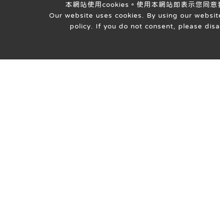
本網站使用cookies。使用本網站即表示您同
Our website uses cookies. By using our website
policy. If you do not consent, please dis
最新消息
地址
門診表
420台中市豐原區圓環北路一段
就醫指南
319號