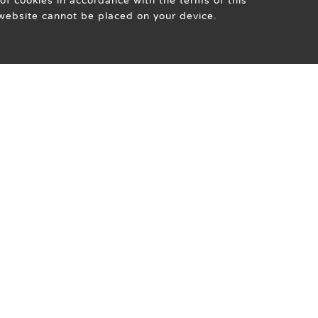
of cookies in accordance with the terms of this
s website cannot be placed on your device.
單下載
人才招募
聯絡我們
關於新惠生
APP 下載