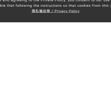
 and agreeing to the Private Policy, you consent to our use 
able that following the instructions so that cookies from thi
隱私權政策 / Privacy Policy
醫療團隊
就醫指南
衛教專區
表
相關連結
Follow Us
隱私權政策