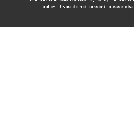
Our website uses cookies. By using our website
policy. If you do not consent, please dis
最新消息
地址
門診表
420台中市豐原區圓環北路一段
就醫指南
319號